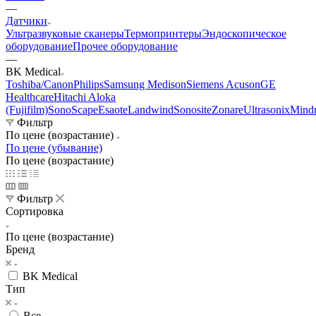
—
Датчики
Ультразвуковые сканеры
Термопринтеры
Эндоскопическое
оборудование
Прочее оборудование
—
BK Medical
Toshiba/Canon
Philips
Samsung Medison
Siemens Acuson
GE
Healthcare
Hitachi Aloka
(Fujifilm)
SonoScape
Esaote
Landwind
Sonosite
Zonare
Ultrasonix
Mind
Фильтр
По цене (возрастание)
По цене (убывание)
По цене (возрастание)
Фильтр
Сортировка
По цене (возрастание)
Бренд
BK Medical
Тип
Все