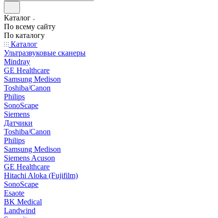
Каталог
По всему сайту
По каталогу
Каталог
Ультразвуковые сканеры
Mindray
GE Healthcare
Samsung Medison
Toshiba/Canon
Philips
SonoScape
Siemens
Датчики
Toshiba/Canon
Philips
Samsung Medison
Siemens Acuson
GE Healthcare
Hitachi Aloka (Fujifilm)
SonoScape
Esaote
BK Medical
Landwind