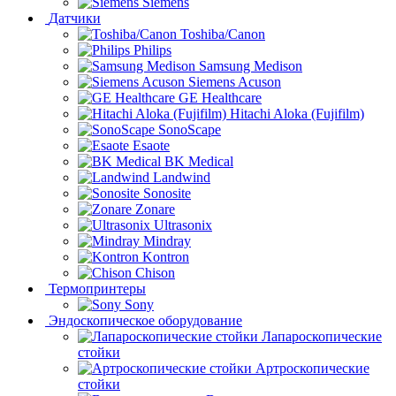
Siemens
Датчики
Toshiba/Canon
Philips
Samsung Medison
Siemens Acuson
GE Healthcare
Hitachi Aloka (Fujifilm)
SonoScape
Esaote
BK Medical
Landwind
Sonosite
Zonare
Ultrasonix
Mindray
Kontron
Chison
Термопринтеры
Sony
Эндоскопическое оборудование
Лапароскопические
стойки
Артроскопические
стойки