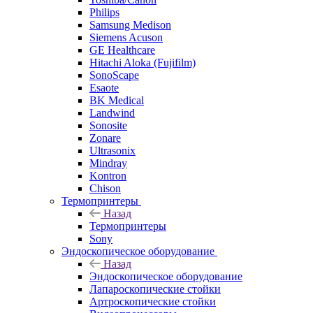
Philips
Samsung Medison
Siemens Acuson
GE Healthcare
Hitachi Aloka (Fujifilm)
SonoScape
Esaote
BK Medical
Landwind
Sonosite
Zonare
Ultrasonix
Mindray
Kontron
Chison
Термопринтеры
Назад
Термопринтеры
Sony
Эндоскопическое оборудование
Назад
Эндоскопическое оборудование
Лапароскопические стойки
Артроскопические стойки