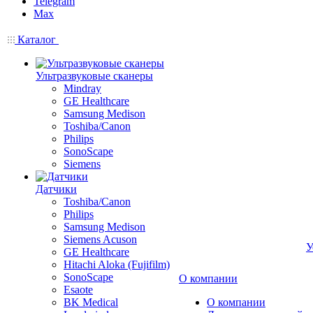
Telegram
Max
Каталог
Ультразвуковые сканеры
Mindray
GE Healthcare
Samsung Medison
Toshiba/Canon
Philips
SonoScape
Siemens
Датчики
Toshiba/Canon
Philips
Samsung Medison
Siemens Acuson
У
GE Healthcare
Hitachi Aloka (Fujifilm)
SonoScape
О компании
Esaote
BK Medical
О компании