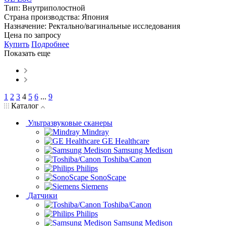
Тип:
Внутриполостной
Страна производства:
Япония
Назначение:
Ректально/вагинальные исследования
Цена по запросу
Купить
Подробнее
Показать еще
1
2
3
4
5
6
...
9
Каталог
Ультразвуковые сканеры
Mindray
GE Healthcare
Samsung Medison
Toshiba/Canon
Philips
SonoScape
Siemens
Датчики
Toshiba/Canon
Philips
Samsung Medison