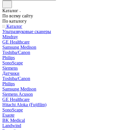
Каталог
По всему сайту
По каталогу
Каталог
Ультразвуковые сканеры
Mindray
GE Healthcare
Samsung Medison
Toshiba/Canon
Philips
SonoScape
Siemens
Датчики
Toshiba/Canon
Philips
Samsung Medison
Siemens Acuson
GE Healthcare
Hitachi Aloka (Fujifilm)
SonoScape
Esaote
BK Medical
Landwind