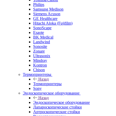
Philips
Samsung Medison
Siemens Acuson
GE Healthcare
Hitachi Aloka (Fujifilm)
SonoScape
Esaote
BK Medical
Landwind
Sonosite
Zonare
Ultrasonix
Mindray
Kontron
Chison
Термопринтеры
Назад
Термопринтеры
Sony
Эндоскопическое оборудование
Назад
Эндоскопическое оборудование
Лапароскопические стойки
Артроскопические стойки