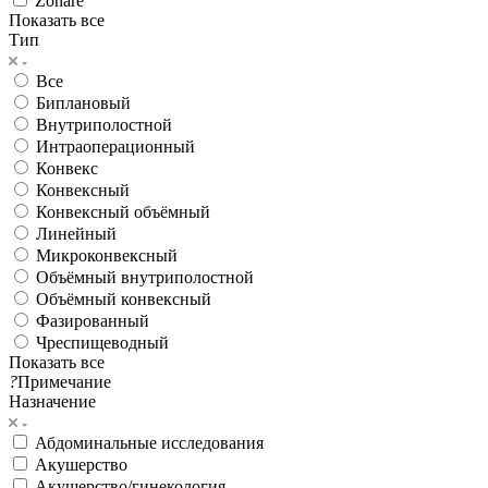
Zonare
Показать все
Тип
Все
Биплановый
Внутриполостной
Интраоперационный
Конвекс
Конвексный
Конвексный объёмный
Линейный
Микроконвексный
Объёмный внутриполостной
Объёмный конвексный
Фазированный
Чреспищеводный
Показать все
?
Примечание
Назначение
Абдоминальные исследования
Акушерство
Акушерство/гинекология