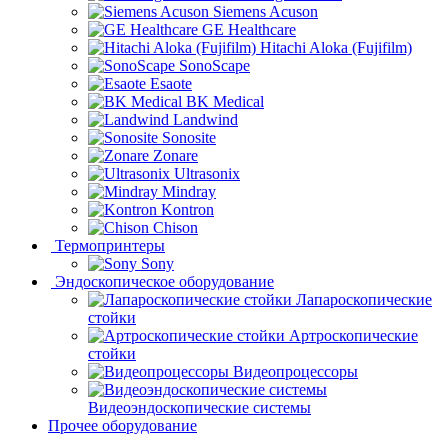
Siemens Acuson
GE Healthcare
Hitachi Aloka (Fujifilm)
SonoScape
Esaote
BK Medical
Landwind
Sonosite
Zonare
Ultrasonix
Mindray
Kontron
Chison
Термопринтеры
Sony
Эндоскопическое оборудование
Лапароскопические
стойки
Артроскопические
стойки
Видеопроцессоры
Видеоэндоскопические системы
Прочее оборудование