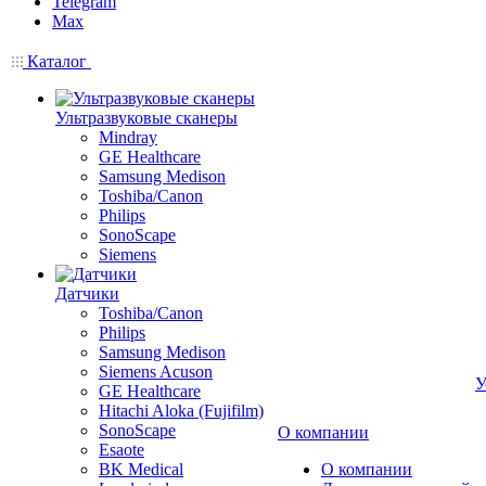
Telegram
Max
Каталог
Ультразвуковые сканеры
Mindray
GE Healthcare
Samsung Medison
Toshiba/Canon
Philips
SonoScape
Siemens
Датчики
Toshiba/Canon
Philips
Samsung Medison
Siemens Acuson
У
GE Healthcare
Hitachi Aloka (Fujifilm)
SonoScape
О компании
Esaote
BK Medical
О компании