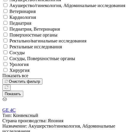
Акушерство/гинекология, Абдоминальные исследования
Ветеринария
Кардиология
Педиатрия
Педиатрия, Ветеринария
Поверхностные органы
Ректально/вагинальные исследования
Ректальные исследования
Сосуды
Сосуды, Поверхностные органы
Урология
Хирургия
Показать все
Очистить фильтр
Показать
GE 4C
Тип:
Конвексный
Страна производства:
Япония
Назначение:
Акушерство/гинекология, Абдоминальные
исследования