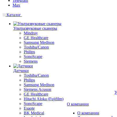
Telegram
Max
Каталог
Ультразвуковые сканеры
Mindray
GE Healthcare
Samsung Medison
Toshiba/Canon
Philips
SonoScape
Siemens
Датчики
Toshiba/Canon
Philips
Samsung Medison
Siemens Acuson
У
GE Healthcare
Hitachi Aloka (Fujifilm)
SonoScape
О компании
Esaote
BK Medical
О компании