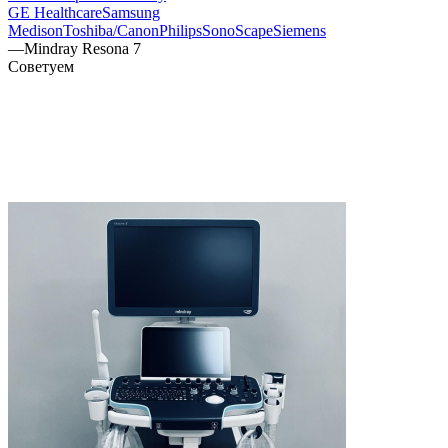
GE Healthcare
Samsung
Medison
Toshiba/Canon
Philips
SonoScape
Siemens
—
Mindray Resona 7
Советуем