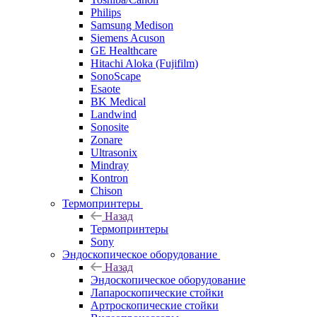
Philips
Samsung Medison
Siemens Acuson
GE Healthcare
Hitachi Aloka (Fujifilm)
SonoScape
Esaote
BK Medical
Landwind
Sonosite
Zonare
Ultrasonix
Mindray
Kontron
Chison
Термопринтеры
Назад
Термопринтеры
Sony
Эндоскопическое оборудование
Назад
Эндоскопическое оборудование
Лапароскопические стойки
Артроскопические стойки