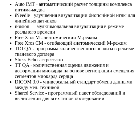
Auto IMT - автоматический расчет толщины комплекса
интима-медиа
iNeedle - улучшения визуализации биопсийной иглы для
линейных датчиков
iFusion — мультимодальная визуализация в режиме
реального времени
Free Xros M - анатомический М-режим
Free Xros CM - огибающий анатомический М-режим
TDI QA - программа количественного анализа в режиме
тканевого доплера
Stress Echo - стресс-эхо
TT QA - количественная оценка движения и
деформации миокарда на основе регистрации смещения
сегментов миокарда сердца
DICOM 3.0 - универсальный стандарт обмена данными
между мед. техникой
Shared Service - программный пакет обследований и
вычислений для всех типов обследований