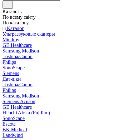
Каталог
По всему сайту
По каталогу
Каталог
Ультразвуковые сканеры
Mindray
GE Healthcare
Samsung Medison
Toshiba/Canon
Philips
SonoScape
Siemens
Датчики
Toshiba/Canon
Philips
Samsung Medison
Siemens Acuson
GE Healthcare
Hitachi Aloka (Fujifilm)
SonoScape
Esaote
BK Medical
Landwind