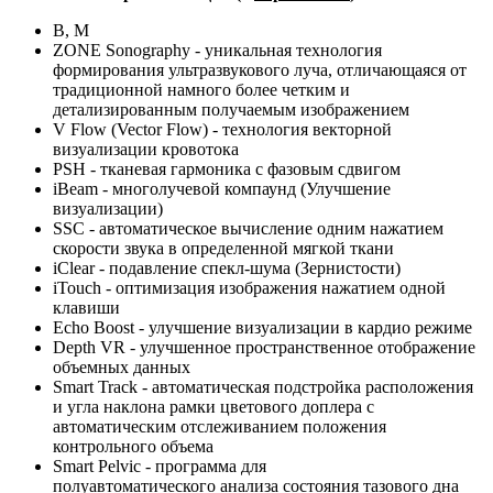
В, М
ZONE Sonography - уникальная технология
формирования ультразвукового луча, отличающаяся от
традиционной намного более четким и
детализированным получаемым изображением
V Flow (Vector Flow) - технология векторной
визуализации кровотока
PSH - тканевая гармоника с фазовым сдвигом
iBeam - многолучевой компаунд (Улучшение
визуализации)
SSC - автоматическое вычисление одним нажатием
скорости звука в определенной мягкой ткани
iClear - подавление спекл-шума (Зернистости)
iTouch - оптимизация изображения нажатием одной
клавиши
Echo Boost - улучшение визуализации в кардио режиме
Depth VR - улучшенное пространственное отображение
объемных данных
Smart Track - автоматическая подстройка расположения
и угла наклона рамки цветового доплера с
автоматическим отслеживанием положения
контрольного объема
Smart Pelvic - программа для
полуавтоматического анализа состояния тазового дна