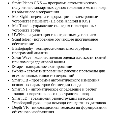
Smart Planes CNS — программа автоматического
получения стандартных срезов головного мозга плода
из объемного изображения
MedSight - передача информации на электронные
устройства пациента (На базе Android и iOS)
MedTouch - управление сканером с электронных
устройств врача
UWN+- визуализация с контрастным усилением
ScanHelper - встроенное обучающее программное
обеспечение
Elastography - компрессионная эластография с
программой анализа
Shear Wave - количественная оценка жесткости тканей
при помощи сдвиговой волны
iScape - панорамное сканирование
iWorks - автоматизированные рабочие протоколы для
всех основных типов исследований
Smart OB - программа автоматического измерения
основных параметров биометрии плода
Smart NT - автоматическое определение и расчет
толщины воротникового пространства плода
Smart 3D - трехмерная реконструкция методом
"свободной руки" при помощи стандартных датчиков
Depth VR - инновационная технология формирования
объемного изображения