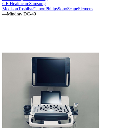
GE Healthcare
Samsung
Medison
Toshiba/Canon
Philips
SonoScape
Siemens
—
Mindray DC-40