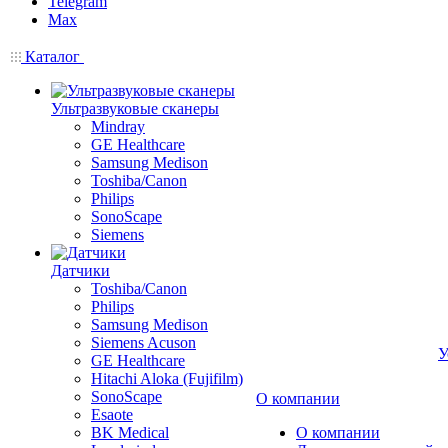
Telegram
Max
Каталог
Ультразвуковые сканеры
Mindray
GE Healthcare
Samsung Medison
Toshiba/Canon
Philips
SonoScape
Siemens
Датчики
Toshiba/Canon
Philips
Samsung Medison
Siemens Acuson
У
GE Healthcare
Hitachi Aloka (Fujifilm)
SonoScape
О компании
Esaote
BK Medical
О компании