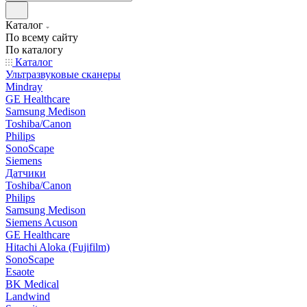
Каталог
По всему сайту
По каталогу
Каталог
Ультразвуковые сканеры
Mindray
GE Healthcare
Samsung Medison
Toshiba/Canon
Philips
SonoScape
Siemens
Датчики
Toshiba/Canon
Philips
Samsung Medison
Siemens Acuson
GE Healthcare
Hitachi Aloka (Fujifilm)
SonoScape
Esaote
BK Medical
Landwind