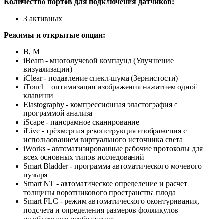
Количество портов для подключения датчиков:
3 активных
Режимы и открытые опции:
В, М
iBeam - многолучевой компаунд (Улучшение
визуализации)
iClear - подавление спекл-шума (Зернистости)
iTouch - оптимизация изображения нажатием одной
клавиши
Elastography - компрессионная эластография с
программой анализа
iScape - панорамное сканирование
iLive - трёхмерная реконструкция изображения с
использованием виртуального источника света
iWorks - автоматизированные рабочие протоколы для
всех основных типов исследований
Smart Bladder - программа автоматического мочевого
пузыря
Smart NT - автоматическое определение и расчет
толщины воротникового пространства плода
Smart FLC - режим автоматического оконтуривания,
подсчета и определения размеров фолликулов
из объемного изображения