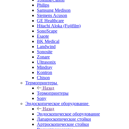
Philips
Samsung Medison
Siemens Acuson
GE Healthcare
Hitachi Aloka (Fujifilm)
SonoScape
Esaote
BK Medical
Landwind
Sonosite
Zonare
Ultrasonix
Mindray
Kontron
Chison
Термопринтеры
Назад
Термопринтеры
Sony
Эндоскопическое оборудование
Назад
Эндоскопическое оборудование
Лапароскопические стойки
Артроскопические стойки