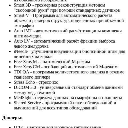
Smart 3D - трехмерная реконструкция методом
"свободной руки" при помощи стандартных датчиков
Smart-V - Программа для автоматического расчета
объема и размеров структур, полученных при объемной
эхографии
Auto IMT - автоматический расчёт толщины комплекса
интима-медиа
Auto LV - автоматический расчёт фракции выброса
левого желудочка
iNeedle - улучшения визуализации биопсийной иглы для
линейных датчиков
Free Xros M - анатомический М-режим
Free Xros CM - огибающий анатомический М-режим
TDI QA - программа количественного анализа в режиме
тканевого доплера
Stress Echo - стресс-эхо
DICOM 3.0 - универсальный стандарт обмена данными
между мед. техникой
MedSight - передача данных на смартфоны и планшеты
Shared Service - программный пакет обследований и
вычислений для всех типов обследований
Доплеры:
ЦДК - цветовое доплеровское картирование