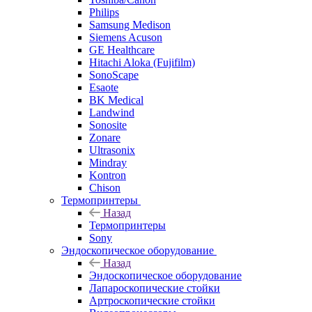
Philips
Samsung Medison
Siemens Acuson
GE Healthcare
Hitachi Aloka (Fujifilm)
SonoScape
Esaote
BK Medical
Landwind
Sonosite
Zonare
Ultrasonix
Mindray
Kontron
Chison
Термопринтеры
Назад
Термопринтеры
Sony
Эндоскопическое оборудование
Назад
Эндоскопическое оборудование
Лапароскопические стойки
Артроскопические стойки