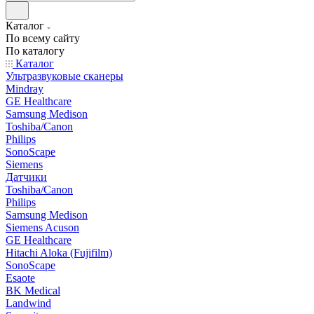
Каталог
По всему сайту
По каталогу
Каталог
Ультразвуковые сканеры
Mindray
GE Healthcare
Samsung Medison
Toshiba/Canon
Philips
SonoScape
Siemens
Датчики
Toshiba/Canon
Philips
Samsung Medison
Siemens Acuson
GE Healthcare
Hitachi Aloka (Fujifilm)
SonoScape
Esaote
BK Medical
Landwind