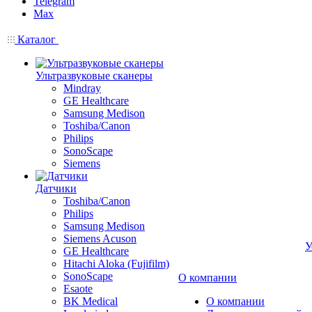
Telegram
Max
Каталог
Ультразвуковые сканеры
Mindray
GE Healthcare
Samsung Medison
Toshiba/Canon
Philips
SonoScape
Siemens
Датчики
Toshiba/Canon
Philips
Samsung Medison
Siemens Acuson
У
GE Healthcare
Hitachi Aloka (Fujifilm)
SonoScape
О компании
Esaote
BK Medical
О компании