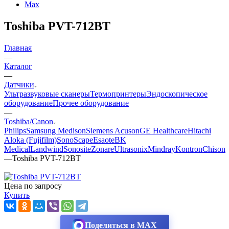
Max
Toshiba PVT-712BT
Главная
—
Каталог
—
Датчики
Ультразвуковые сканеры
Термопринтеры
Эндоскопическое
оборудование
Прочее оборудование
—
Toshiba/Canon
Philips
Samsung Medison
Siemens Acuson
GE Healthcare
Hitachi
Aloka (Fujifilm)
SonoScape
Esaote
BK
Medical
Landwind
Sonosite
Zonare
Ultrasonix
Mindray
Kontron
Chison
—
Toshiba PVT-712BT
Цена по запросу
Купить
Поделиться в MAX