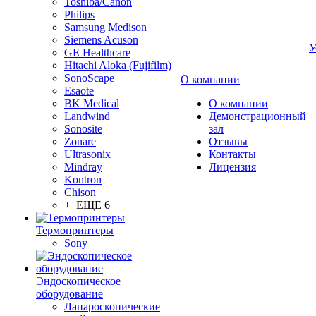
Toshiba/Canon
Philips
Samsung Medison
Siemens Acuson
У
GE Healthcare
Hitachi Aloka (Fujifilm)
SonoScape
О компании
Esaote
BK Medical
О компании
Landwind
Демонстрационный
Sonosite
зал
Zonare
Отзывы
Ultrasonix
Контакты
Mindray
Лицензия
Kontron
Chison
+ ЕЩЕ 6
Термопринтеры
Sony
Эндоскопическое
оборудование
Лапароскопические