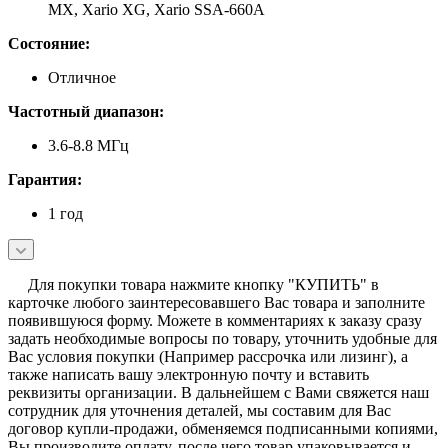
MX, Xario XG, Xario SSA-660A
Состояние:
Отличное
Частотный диапазон:
3.6-8.8 МГц
Гарантия:
1 год
Для покупки товара нажмите кнопку "КУПИТЬ" в
карточке любого заинтересовавшего Вас товара и заполните
появившуюся форму. Можете в комментариях к заказу сразу
задать необходимые вопросы по товару, уточнить удобные для
Вас условия покупки (Например рассрочка или лизинг), а
также написать вашу электронную почту и вставить
реквизиты организации. В дальнейшем с Вами свяжется наш
сотрудник для уточнения деталей, мы составим для Вас
договор купли-продажи, обменяемся подписанными копиями,
Вы производите оплату, после чего товар упаковывается и