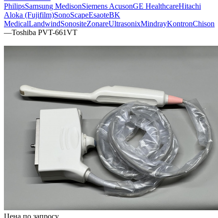
Philips
Samsung Medison
Siemens Acuson
GE Healthcare
Hitachi
Aloka (Fujifilm)
SonoScape
Esaote
BK
Medical
Landwind
Sonosite
Zonare
Ultrasonix
Mindray
Kontron
Chison
—
Toshiba PVT-661VT
Цена по запросу