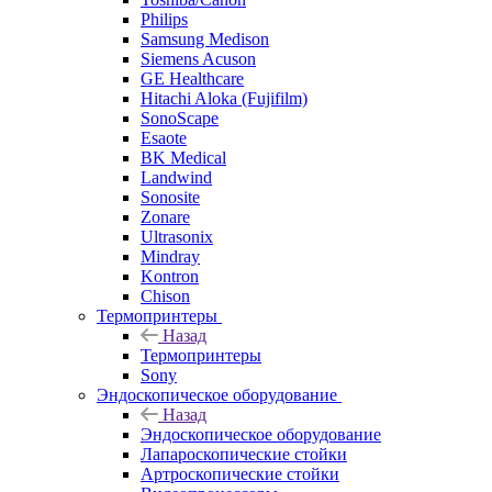
Philips
Samsung Medison
Siemens Acuson
GE Healthcare
Hitachi Aloka (Fujifilm)
SonoScape
Esaote
BK Medical
Landwind
Sonosite
Zonare
Ultrasonix
Mindray
Kontron
Chison
Термопринтеры
Назад
Термопринтеры
Sony
Эндоскопическое оборудование
Назад
Эндоскопическое оборудование
Лапароскопические стойки
Артроскопические стойки