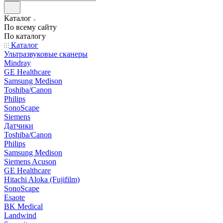
Каталог
По всему сайту
По каталогу
Каталог
Ультразвуковые сканеры
Mindray
GE Healthcare
Samsung Medison
Toshiba/Canon
Philips
SonoScape
Siemens
Датчики
Toshiba/Canon
Philips
Samsung Medison
Siemens Acuson
GE Healthcare
Hitachi Aloka (Fujifilm)
SonoScape
Esaote
BK Medical
Landwind