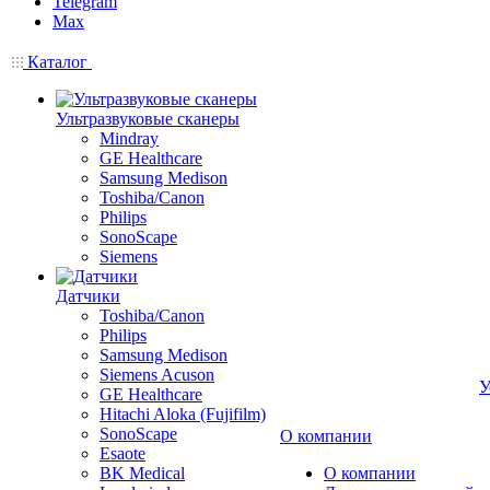
Telegram
Max
Каталог
Ультразвуковые сканеры
Mindray
GE Healthcare
Samsung Medison
Toshiba/Canon
Philips
SonoScape
Siemens
Датчики
Toshiba/Canon
Philips
Samsung Medison
Siemens Acuson
У
GE Healthcare
Hitachi Aloka (Fujifilm)
SonoScape
О компании
Esaote
BK Medical
О компании