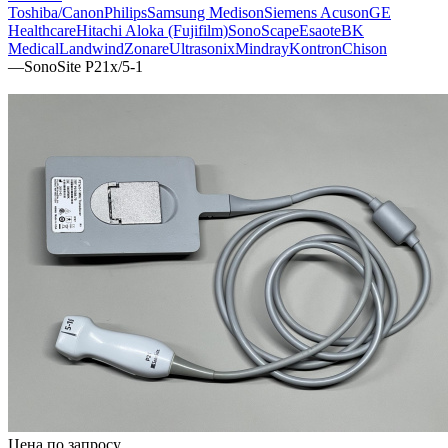
Toshiba/Canon
Philips
Samsung Medison
Siemens Acuson
GE
Healthcare
Hitachi Aloka (Fujifilm)
SonoScape
Esaote
BK
Medical
Landwind
Zonare
Ultrasonix
Mindray
Kontron
Chison
—
SonoSite P21x/5-1
Цена по запросу