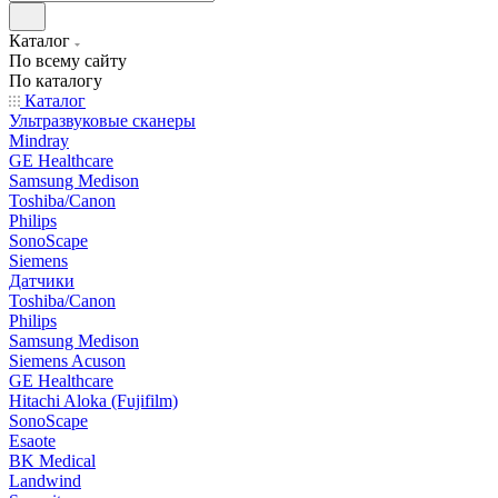
Каталог
По всему сайту
По каталогу
Каталог
Ультразвуковые сканеры
Mindray
GE Healthcare
Samsung Medison
Toshiba/Canon
Philips
SonoScape
Siemens
Датчики
Toshiba/Canon
Philips
Samsung Medison
Siemens Acuson
GE Healthcare
Hitachi Aloka (Fujifilm)
SonoScape
Esaote
BK Medical
Landwind