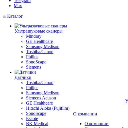
Telegram
Max
Каталог
Ультразвуковые сканеры
Mindray
GE Healthcare
Samsung Medison
Toshiba/Canon
Philips
SonoScape
Siemens
Датчики
Toshiba/Canon
Philips
Samsung Medison
Siemens Acuson
У
GE Healthcare
Hitachi Aloka (Fujifilm)
SonoScape
О компании
Esaote
BK Medical
О компании