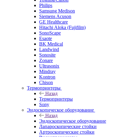
Philips
Samsung Medison
Siemens Acuson
GE Healthcare
Hitachi Aloka (Fujifilm)
SonoScape
Esaote
BK Medical
Landwind
Sonosite
Zonare
Ultrasonix
Mindray
Kontron
Chison
Термопринтеры
Назад
Термопринтеры
Sony
Эндоскопическое оборудование
Назад
Эндоскопическое оборудование
Лапароскопические стойки
Артроскопические стойки