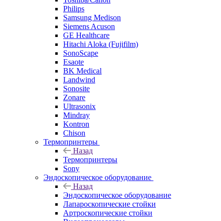
Philips
Samsung Medison
Siemens Acuson
GE Healthcare
Hitachi Aloka (Fujifilm)
SonoScape
Esaote
BK Medical
Landwind
Sonosite
Zonare
Ultrasonix
Mindray
Kontron
Chison
Термопринтеры
Назад
Термопринтеры
Sony
Эндоскопическое оборудование
Назад
Эндоскопическое оборудование
Лапароскопические стойки
Артроскопические стойки