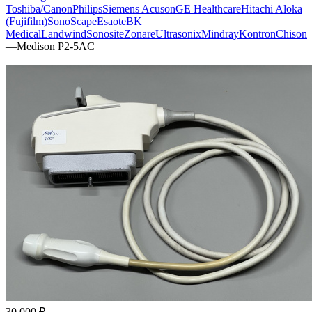
Toshiba/Canon
Philips
Siemens Acuson
GE Healthcare
Hitachi Aloka
(Fujifilm)
SonoScape
Esaote
BK
Medical
Landwind
Sonosite
Zonare
Ultrasonix
Mindray
Kontron
Chison
—
Medison P2-5AC
30 000 ₽