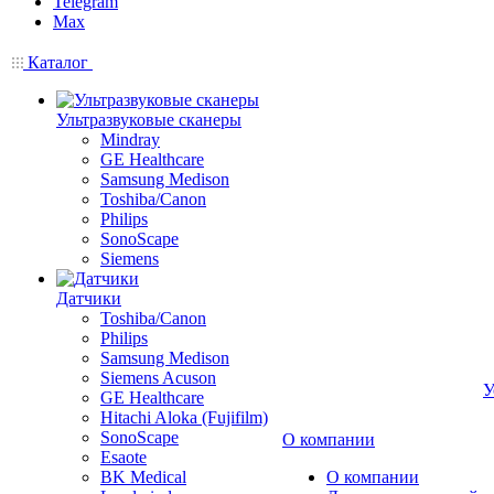
Telegram
Max
Каталог
Ультразвуковые сканеры
Mindray
GE Healthcare
Samsung Medison
Toshiba/Canon
Philips
SonoScape
Siemens
Датчики
Toshiba/Canon
Philips
Samsung Medison
Siemens Acuson
У
GE Healthcare
Hitachi Aloka (Fujifilm)
SonoScape
О компании
Esaote
BK Medical
О компании