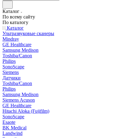
Каталог
По всему сайту
По каталогу
Каталог
Ультразвуковые сканеры
Mindray
GE Healthcare
Samsung Medison
Toshiba/Canon
Philips
SonoScape
Siemens
Датчики
Toshiba/Canon
Philips
Samsung Medison
Siemens Acuson
GE Healthcare
Hitachi Aloka (Fujifilm)
SonoScape
Esaote
BK Medical
Landwind