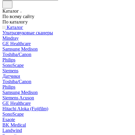
Каталог
По всему сайту
По каталогу
Каталог
Ультразвуковые сканеры
Mindray
GE Healthcare
Samsung Medison
Toshiba/Canon
Philips
SonoScape
Siemens
Датчики
Toshiba/Canon
Philips
Samsung Medison
Siemens Acuson
GE Healthcare
Hitachi Aloka (Fujifilm)
SonoScape
Esaote
BK Medical
Landwind