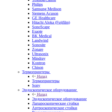
Philips
Samsung Medison
Siemens Acuson
GE Healthcare
Hitachi Aloka (Fujifilm)
SonoScape
Esaote
BK Medical
Landwind
Sonosite
Zonare
Ultrasonix
Mindray
Kontron
Chison
Термопринтеры
Назад
Термопринтеры
Sony
Эндоскопическое оборудование
Назад
Эндоскопическое оборудование
Лапароскопические стойки
Артроскопические стойки