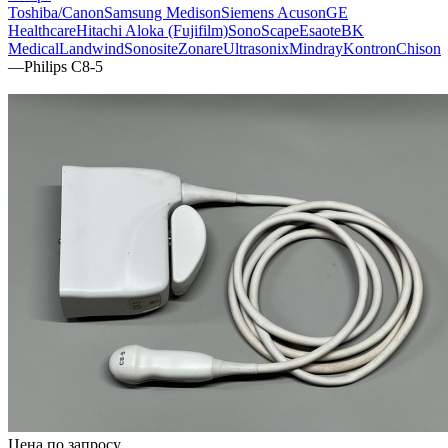
Toshiba/Canon
Samsung Medison
Siemens Acuson
GE
Healthcare
Hitachi Aloka (Fujifilm)
SonoScape
Esaote
BK
Medical
Landwind
Sonosite
Zonare
Ultrasonix
Mindray
Kontron
Chison
—
Philips C8-5
Цена по запросу