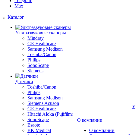
Telegram
Max
Каталог
Ультразвуковые сканеры
Mindray
GE Healthcare
Samsung Medison
Toshiba/Canon
Philips
SonoScape
Siemens
Датчики
Toshiba/Canon
Philips
Samsung Medison
Siemens Acuson
У
GE Healthcare
Hitachi Aloka (Fujifilm)
SonoScape
О компании
Esaote
BK Medical
О компании