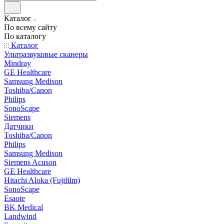
Каталог
По всему сайту
По каталогу
Каталог
Ультразвуковые сканеры
Mindray
GE Healthcare
Samsung Medison
Toshiba/Canon
Philips
SonoScape
Siemens
Датчики
Toshiba/Canon
Philips
Samsung Medison
Siemens Acuson
GE Healthcare
Hitachi Aloka (Fujifilm)
SonoScape
Esaote
BK Medical
Landwind