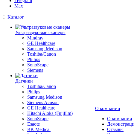
Telegram
Max
Каталог
Ультразвуковые сканеры
Mindray
GE Healthcare
Samsung Medison
Toshiba/Canon
Philips
SonoScape
Siemens
Датчики
Toshiba/Canon
Philips
Samsung Medison
Siemens Acuson
GE Healthcare
О компании
Hitachi Aloka (Fujifilm)
SonoScape
О компании
Esaote
Демонстраци
BK Medical
Отзывы