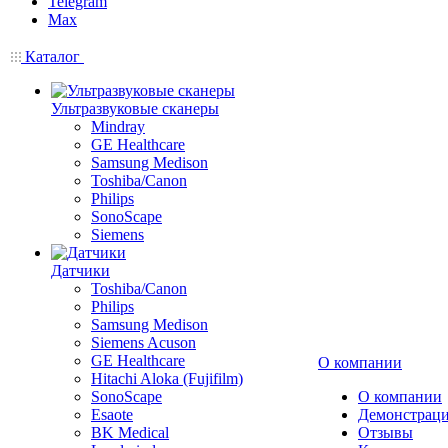
Telegram
Max
Каталог
Ультразвуковые сканеры
Mindray
GE Healthcare
Samsung Medison
Toshiba/Canon
Philips
SonoScape
Siemens
Датчики
Toshiba/Canon
Philips
Samsung Medison
Siemens Acuson
GE Healthcare
О компании
Hitachi Aloka (Fujifilm)
SonoScape
О компании
Esaote
Демонстраци
BK Medical
Отзывы