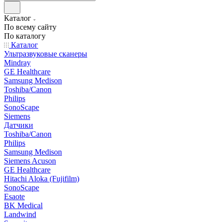
Каталог
По всему сайту
По каталогу
Каталог
Ультразвуковые сканеры
Mindray
GE Healthcare
Samsung Medison
Toshiba/Canon
Philips
SonoScape
Siemens
Датчики
Toshiba/Canon
Philips
Samsung Medison
Siemens Acuson
GE Healthcare
Hitachi Aloka (Fujifilm)
SonoScape
Esaote
BK Medical
Landwind