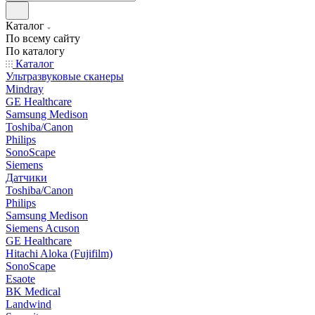
Каталог
По всему сайту
По каталогу
Каталог
Ультразвуковые сканеры
Mindray
GE Healthcare
Samsung Medison
Toshiba/Canon
Philips
SonoScape
Siemens
Датчики
Toshiba/Canon
Philips
Samsung Medison
Siemens Acuson
GE Healthcare
Hitachi Aloka (Fujifilm)
SonoScape
Esaote
BK Medical
Landwind