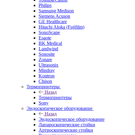
Philips
Samsung Medison
Siemens Acuson
GE Healthcare
Hitachi Aloka (Fujifilm)
SonoScape
Esaote
BK Medical
Landwind
Sonosite
Zonare
Ultrasonix
Mindray
Kontron
Chison
Термопринтеры
Назад
Термопринтеры
Sony
Эндоскопическое оборудование
Назад
Эндоскопическое оборудование
Лапароскопические стойки
Артроскопические стойки