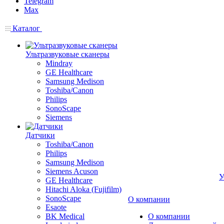
Telegram
Max
Каталог
Ультразвуковые сканеры
Mindray
GE Healthcare
Samsung Medison
Toshiba/Canon
Philips
SonoScape
Siemens
Датчики
Toshiba/Canon
Philips
Samsung Medison
Siemens Acuson
У
GE Healthcare
Hitachi Aloka (Fujifilm)
SonoScape
О компании
Esaote
BK Medical
О компании