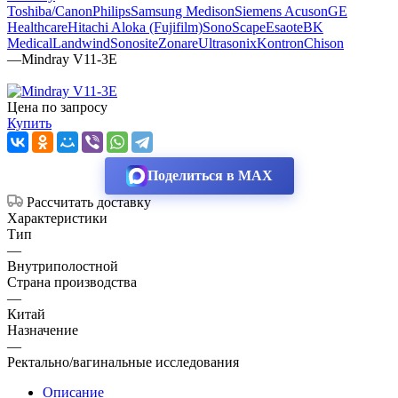
Toshiba/Canon
Philips
Samsung Medison
Siemens Acuson
GE
Healthcare
Hitachi Aloka (Fujifilm)
SonoScape
Esaote
BK
Medical
Landwind
Sonosite
Zonare
Ultrasonix
Kontron
Chison
—
Mindray V11-3E
Цена по запросу
Купить
Поделиться в MAX
Рассчитать доставку
Характеристики
Тип
—
Внутриполостной
Страна производства
—
Китай
Назначение
—
Ректально/вагинальные исследования
Описание