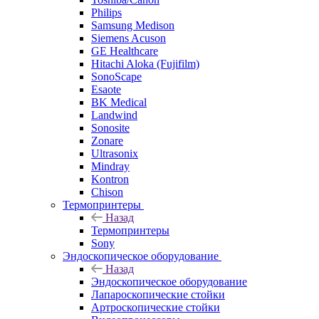
Philips
Samsung Medison
Siemens Acuson
GE Healthcare
Hitachi Aloka (Fujifilm)
SonoScape
Esaote
BK Medical
Landwind
Sonosite
Zonare
Ultrasonix
Mindray
Kontron
Chison
Термопринтеры
Назад
Термопринтеры
Sony
Эндоскопическое оборудование
Назад
Эндоскопическое оборудование
Лапароскопические стойки
Артроскопические стойки