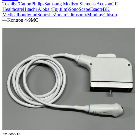
Toshiba/Canon
Philips
Samsung Medison
Siemens Acuson
GE
Healthcare
Hitachi Aloka (Fujifilm)
SonoScape
Esaote
BK
Medical
Landwind
Sonosite
Zonare
Ultrasonix
Mindray
Chison
—
Kontron 4-9MC
30 000 ₽