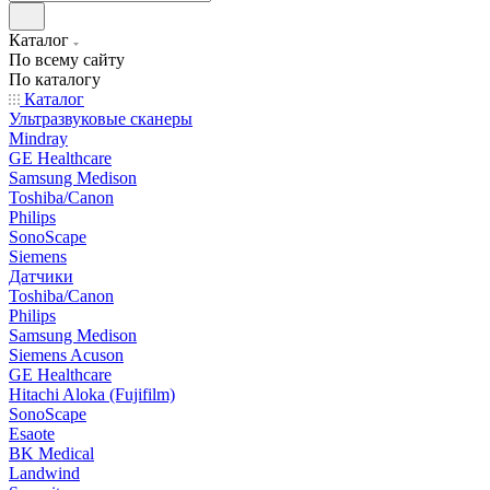
Каталог
По всему сайту
По каталогу
Каталог
Ультразвуковые сканеры
Mindray
GE Healthcare
Samsung Medison
Toshiba/Canon
Philips
SonoScape
Siemens
Датчики
Toshiba/Canon
Philips
Samsung Medison
Siemens Acuson
GE Healthcare
Hitachi Aloka (Fujifilm)
SonoScape
Esaote
BK Medical
Landwind