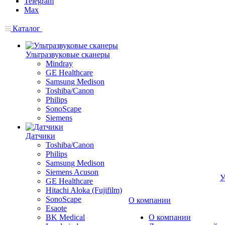
Telegram
Max
Каталог
Ультразвуковые сканеры
Mindray
GE Healthcare
Samsung Medison
Toshiba/Canon
Philips
SonoScape
Siemens
Датчики
Toshiba/Canon
Philips
Samsung Medison
Siemens Acuson
У
GE Healthcare
Hitachi Aloka (Fujifilm)
SonoScape
О компании
Esaote
BK Medical
О компании