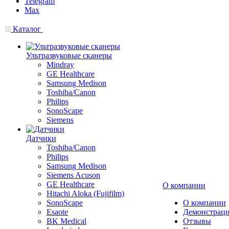
Telegram
Max
Каталог
Ультразвуковые сканеры
Mindray
GE Healthcare
Samsung Medison
Toshiba/Canon
Philips
SonoScape
Siemens
Датчики
Toshiba/Canon
Philips
Samsung Medison
Siemens Acuson
GE Healthcare
О компании
Hitachi Aloka (Fujifilm)
SonoScape
О компании
Esaote
Демонстраци
BK Medical
Отзывы