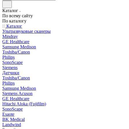
Каталог
По всему сайту
По каталогу
Каталог
Ультразвуковые сканеры
Mindray
GE Healthcare
Samsung Medison
Toshiba/Canon
Philips
SonoScape
Siemens
Датчики
Toshiba/Canon
Philips
Samsung Medison
Siemens Acuson
GE Healthcare
Hitachi Aloka (Fujifilm)
SonoScape
Esaote
BK Medical
Landwind