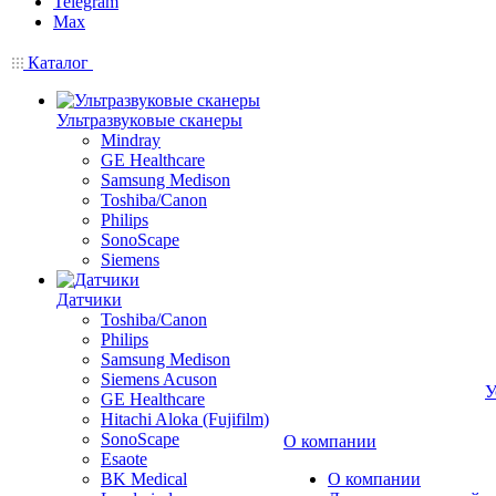
Telegram
Max
Каталог
Ультразвуковые сканеры
Mindray
GE Healthcare
Samsung Medison
Toshiba/Canon
Philips
SonoScape
Siemens
Датчики
Toshiba/Canon
Philips
Samsung Medison
Siemens Acuson
У
GE Healthcare
Hitachi Aloka (Fujifilm)
SonoScape
О компании
Esaote
BK Medical
О компании