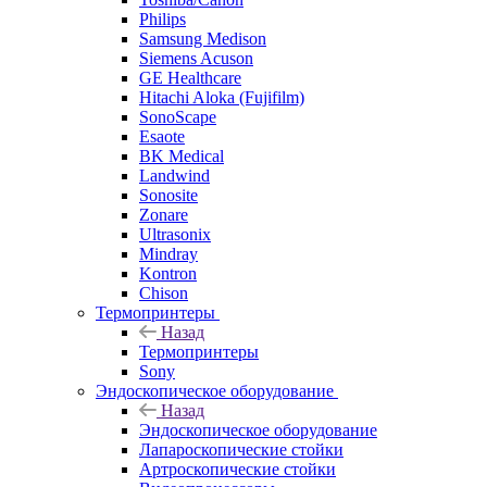
Philips
Samsung Medison
Siemens Acuson
GE Healthcare
Hitachi Aloka (Fujifilm)
SonoScape
Esaote
BK Medical
Landwind
Sonosite
Zonare
Ultrasonix
Mindray
Kontron
Chison
Термопринтеры
Назад
Термопринтеры
Sony
Эндоскопическое оборудование
Назад
Эндоскопическое оборудование
Лапароскопические стойки
Артроскопические стойки