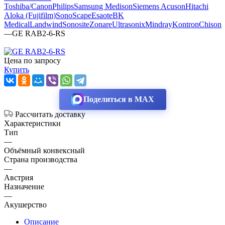
Toshiba/Canon
Philips
Samsung Medison
Siemens Acuson
Hitachi
Aloka (Fujifilm)
SonoScape
Esaote
BK
Medical
Landwind
Sonosite
Zonare
Ultrasonix
Mindray
Kontron
Chison
—
GE RAB2-6-RS
Цена по запросу
Купить
Поделиться в MAX
Рассчитать доставку
Характеристики
Тип
—
Объёмный конвексный
Страна производства
—
Австрия
Назначение
—
Акушерство
Описание