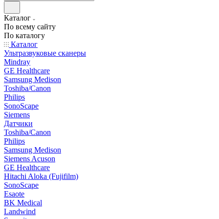
Каталог
По всему сайту
По каталогу
Каталог
Ультразвуковые сканеры
Mindray
GE Healthcare
Samsung Medison
Toshiba/Canon
Philips
SonoScape
Siemens
Датчики
Toshiba/Canon
Philips
Samsung Medison
Siemens Acuson
GE Healthcare
Hitachi Aloka (Fujifilm)
SonoScape
Esaote
BK Medical
Landwind