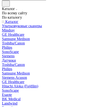
Каталог
По всему сайту
По каталогу
Каталог
Ультразвуковые сканеры
Mindray
GE Healthcare
Samsung Medison
Toshiba/Canon
Philips
SonoScape
Siemens
Датчики
Toshiba/Canon
Philips
Samsung Medison
Siemens Acuson
GE Healthcare
Hitachi Aloka (Fujifilm)
SonoScape
Esaote
BK Medical
Landwind