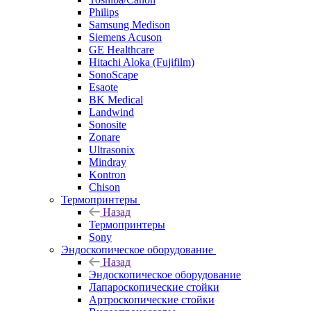
Philips
Samsung Medison
Siemens Acuson
GE Healthcare
Hitachi Aloka (Fujifilm)
SonoScape
Esaote
BK Medical
Landwind
Sonosite
Zonare
Ultrasonix
Mindray
Kontron
Chison
Термопринтеры
Назад
Термопринтеры
Sony
Эндоскопическое оборудование
Назад
Эндоскопическое оборудование
Лапароскопические стойки
Артроскопические стойки