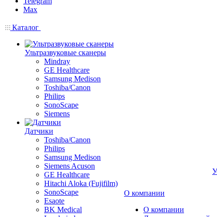
Telegram
Max
Каталог
Ультразвуковые сканеры
Mindray
GE Healthcare
Samsung Medison
Toshiba/Canon
Philips
SonoScape
Siemens
Датчики
Toshiba/Canon
Philips
Samsung Medison
Siemens Acuson
У
GE Healthcare
Hitachi Aloka (Fujifilm)
SonoScape
О компании
Esaote
BK Medical
О компании