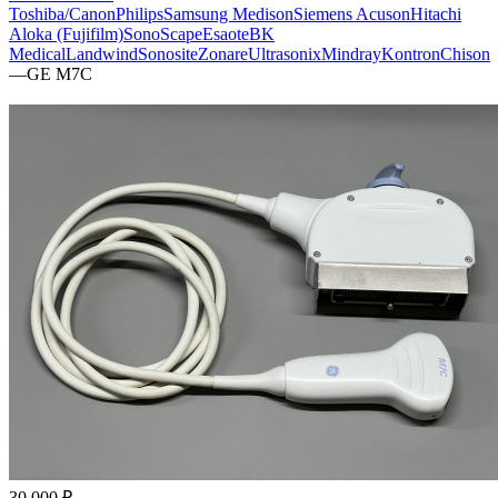
Toshiba/Canon
Philips
Samsung Medison
Siemens Acuson
Hitachi
Aloka (Fujifilm)
SonoScape
Esaote
BK
Medical
Landwind
Sonosite
Zonare
Ultrasonix
Mindray
Kontron
Chison
—
GE M7C
30 000 ₽