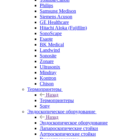
Philips
Samsung Medison
Siemens Acuson
GE Healthcare
Hitachi Aloka (Fujifilm)
SonoScape
Esaote
BK Medical
Landwind
Sonosite
Zonare
Ultrasonix
Mindray
Kontron
Chison
Термопринтеры
Назад
Термопринтеры
Sony
Эндоскопическое оборудование
Назад
Эндоскопическое оборудование
Лапароскопические стойки
Артроскопические стойки