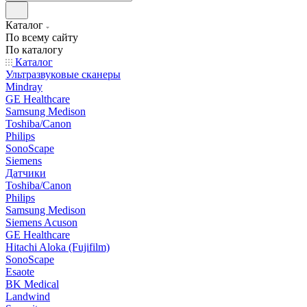
Каталог
По всему сайту
По каталогу
Каталог
Ультразвуковые сканеры
Mindray
GE Healthcare
Samsung Medison
Toshiba/Canon
Philips
SonoScape
Siemens
Датчики
Toshiba/Canon
Philips
Samsung Medison
Siemens Acuson
GE Healthcare
Hitachi Aloka (Fujifilm)
SonoScape
Esaote
BK Medical
Landwind