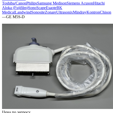
Toshiba/Canon
Philips
Samsung Medison
Siemens Acuson
Hitachi
Aloka (Fujifilm)
SonoScape
Esaote
BK
Medical
Landwind
Sonosite
Zonare
Ultrasonix
Mindray
Kontron
Chison
—
GE M5S-D
Цена по запросу