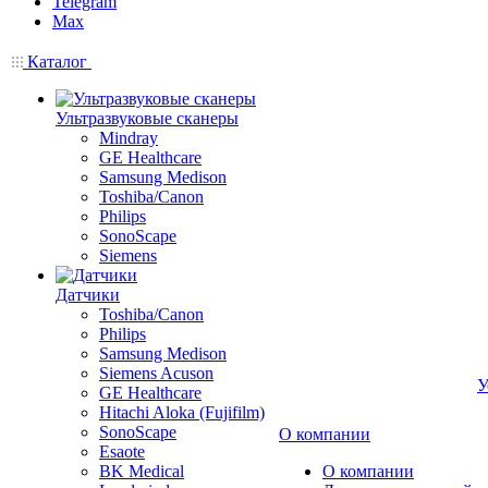
Telegram
Max
Каталог
Ультразвуковые сканеры
Mindray
GE Healthcare
Samsung Medison
Toshiba/Canon
Philips
SonoScape
Siemens
Датчики
Toshiba/Canon
Philips
Samsung Medison
Siemens Acuson
У
GE Healthcare
Hitachi Aloka (Fujifilm)
SonoScape
О компании
Esaote
BK Medical
О компании