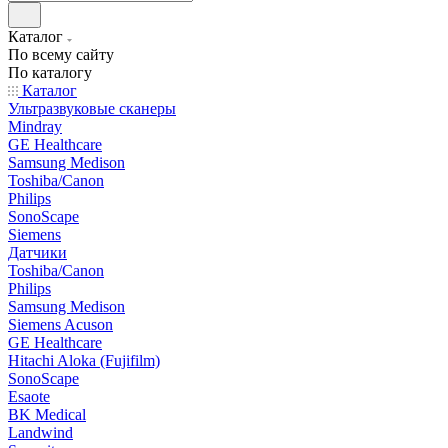
Каталог
По всему сайту
По каталогу
Каталог
Ультразвуковые сканеры
Mindray
GE Healthcare
Samsung Medison
Toshiba/Canon
Philips
SonoScape
Siemens
Датчики
Toshiba/Canon
Philips
Samsung Medison
Siemens Acuson
GE Healthcare
Hitachi Aloka (Fujifilm)
SonoScape
Esaote
BK Medical
Landwind