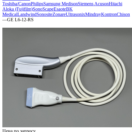
Toshiba/Canon
Philips
Samsung Medison
Siemens Acuson
Hitachi
Aloka (Fujifilm)
SonoScape
Esaote
BK
Medical
Landwind
Sonosite
Zonare
Ultrasonix
Mindray
Kontron
Chison
—
GE L6-12-RS
Цена по запросу