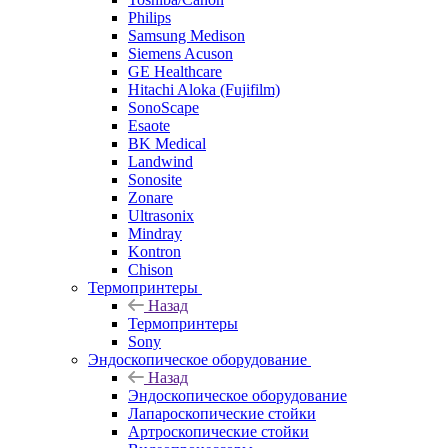
Philips
Samsung Medison
Siemens Acuson
GE Healthcare
Hitachi Aloka (Fujifilm)
SonoScape
Esaote
BK Medical
Landwind
Sonosite
Zonare
Ultrasonix
Mindray
Kontron
Chison
Термопринтеры
Назад
Термопринтеры
Sony
Эндоскопическое оборудование
Назад
Эндоскопическое оборудование
Лапароскопические стойки
Артроскопические стойки