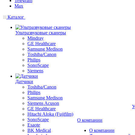
Telegram
Max
Каталог
Ультразвуковые сканеры
Mindray
GE Healthcare
Samsung Medison
Toshiba/Canon
Philips
SonoScape
Siemens
Датчики
Toshiba/Canon
Philips
Samsung Medison
Siemens Acuson
У
GE Healthcare
Hitachi Aloka (Fujifilm)
SonoScape
О компании
Esaote
BK Medical
О компании