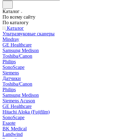
Каталог
По всему сайту
По каталогу
Каталог
Ультразвуковые сканеры
Mindray
GE Healthcare
Samsung Medison
Toshiba/Canon
Philips
SonoScape
Siemens
Датчики
Toshiba/Canon
Philips
Samsung Medison
Siemens Acuson
GE Healthcare
Hitachi Aloka (Fujifilm)
SonoScape
Esaote
BK Medical
Landwind