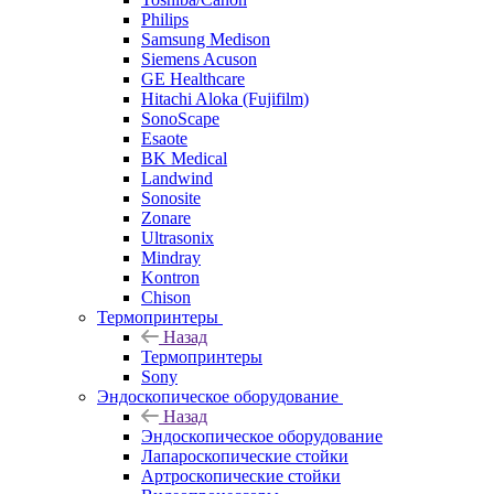
Philips
Samsung Medison
Siemens Acuson
GE Healthcare
Hitachi Aloka (Fujifilm)
SonoScape
Esaote
BK Medical
Landwind
Sonosite
Zonare
Ultrasonix
Mindray
Kontron
Chison
Термопринтеры
Назад
Термопринтеры
Sony
Эндоскопическое оборудование
Назад
Эндоскопическое оборудование
Лапароскопические стойки
Артроскопические стойки