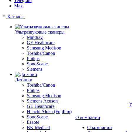
Telegram
Max
Каталог
Ультразвуковые сканеры
Mindray
GE Healthcare
Samsung Medison
Toshiba/Canon
Philips
SonoScape
Siemens
Датчики
Toshiba/Canon
Philips
Samsung Medison
Siemens Acuson
У
GE Healthcare
Hitachi Aloka (Fujifilm)
SonoScape
О компании
Esaote
BK Medical
О компании