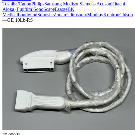
Toshiba/Canon
Philips
Samsung Medison
Siemens Acuson
Hitachi
Aloka (Fujifilm)
SonoScape
Esaote
BK
Medical
Landwind
Sonosite
Zonare
Ultrasonix
Mindray
Kontron
Chison
—
GE 10Lb-RS
30 000 ₽